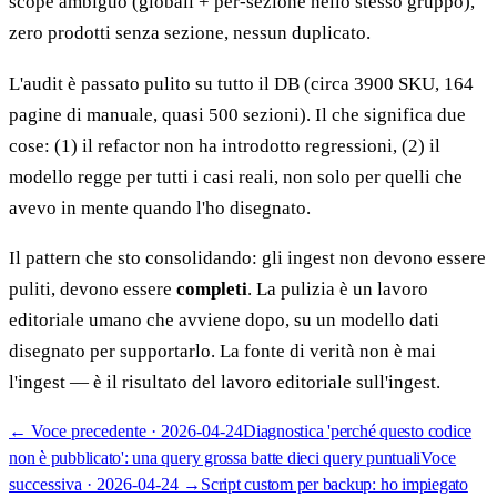
scope ambiguo (globali + per-sezione nello stesso gruppo),
zero prodotti senza sezione, nessun duplicato.
L'audit è passato pulito su tutto il DB (circa 3900 SKU, 164
pagine di manuale, quasi 500 sezioni). Il che significa due
cose: (1) il refactor non ha introdotto regressioni, (2) il
modello regge per tutti i casi reali, non solo per quelli che
avevo in mente quando l'ho disegnato.
Il pattern che sto consolidando: gli ingest non devono essere
puliti, devono essere
completi
. La pulizia è un lavoro
editoriale umano che avviene dopo, su un modello dati
disegnato per supportarlo. La fonte di verità non è mai
l'ingest — è il risultato del lavoro editoriale sull'ingest.
←
Voce precedente ·
2026-04-24
Diagnostica 'perché questo codice
non è pubblicato': una query grossa batte dieci query puntuali
Voce
successiva ·
2026-04-24
→
Script custom per backup: ho impiegato