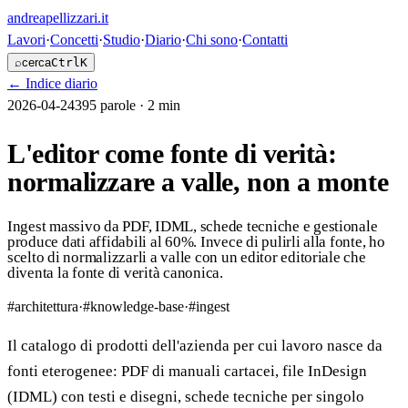
andreapellizzari
.it
Lavori
·
Concetti
·
Studio
·
Diario
·
Chi sono
·
Contatti
⌕
cerca
Ctrl
K
←
Indice diario
2026-04-24
395
parole ·
2 min
L'editor come fonte di verità:
normalizzare a valle, non a monte
Ingest massivo da PDF, IDML, schede tecniche e gestionale
produce dati affidabili al 60%. Invece di pulirli alla fonte, ho
scelto di normalizzarli a valle con un editor editoriale che
diventa la fonte di verità canonica.
#
architettura
·
#
knowledge-base
·
#
ingest
Il catalogo di prodotti dell'azienda per cui lavoro nasce da
fonti eterogenee: PDF di manuali cartacei, file InDesign
(IDML) con testi e disegni, schede tecniche per singolo