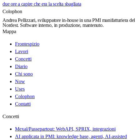
due ore a capire che era la scelta sbagliata
Colophon
Andrea Pellizzari, sviluppatore in-house in una PMI manifatturiera del
Nordest. Software interno, in produzione, mantenuto.
Mappa
Frontespizio
Lavori
Concetti
Diario
Chi sono
Now
Uses
Colophon
Contatti
Concetti
Mexal/Passepartout: WebAPI, SPRIX, integrazioni
AI applicata in PMI: knowledge base, agenti, AI-assisted