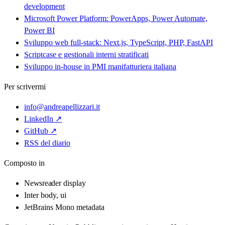
development
Microsoft Power Platform: PowerApps, Power Automate,
Power BI
Sviluppo web full-stack: Next.js, TypeScript, PHP, FastAPI
Scriptcase e gestionali interni stratificati
Sviluppo in-house in PMI manifatturiera italiana
Per scrivermi
info@andreapellizzari.it
LinkedIn ↗
GitHub ↗
RSS del diario
Composto in
Newsreader
display
Inter
body, ui
JetBrains Mono
metadata