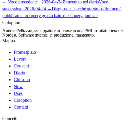
←
Voce precedente ·
2026-04-24
Benvenuto nel diario
Voce
successiva ·
2026-04-24
→
Diagnostica 'perché questo codice non è
pubblicato': una query grossa batte dieci query puntuali
Colophon
Andrea Pellizzari, sviluppatore in-house in una PMI manifatturiera del
Nordest. Software interno, in produzione, mantenuto.
Mappa
Frontespizio
Lavori
Concetti
Diario
Chi sono
Now
Uses
Colophon
Contatti
Concetti