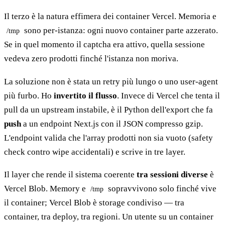
Il terzo è la natura effimera dei container Vercel. Memoria e
sono per-istanza: ogni nuovo container parte azzerato.
/tmp
Se in quel momento il captcha era attivo, quella sessione
vedeva zero prodotti finché l'istanza non moriva.
La soluzione non è stata un retry più lungo o uno user-agent
più furbo. Ho
invertito il flusso
. Invece di Vercel che tenta il
pull da un upstream instabile, è il Python dell'export che fa
push
a un endpoint Next.js con il JSON compresso gzip.
L'endpoint valida che l'array prodotti non sia vuoto (safety
check contro wipe accidentali) e scrive in tre layer.
Il layer che rende il sistema coerente
tra sessioni diverse
è
Vercel Blob. Memory e
sopravvivono solo finché vive
/tmp
il container; Vercel Blob è storage condiviso — tra
container, tra deploy, tra regioni. Un utente su un container