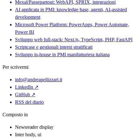
Mexal/Passepartout: WebAPI, SPRIX, integrazioni
AI applicata in PMI: knowledge base, agenti, AI-assisted
development
Microsoft Power Platform: PowerApps, Power Automate,
Power BI
Sviluppo web full-stack: Next.js, TypeScript, PHP, FastAPI
Scriptcase e gestionali interni stratificati
Sviluppo in-house in PMI manifatturiera italiana
Per scrivermi
info@andreapellizzari.it
LinkedIn ↗
GitHub ↗
RSS del diario
Composto in
Newsreader
display
Inter
body, ui