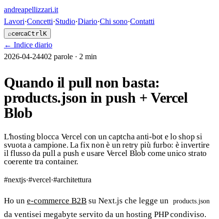
andreapellizzari
.it
Lavori
·
Concetti
·
Studio
·
Diario
·
Chi sono
·
Contatti
⌕
cerca
Ctrl
K
←
Indice diario
2026-04-24
402
parole ·
2 min
Quando il pull non basta:
products.json in push + Vercel
Blob
L'hosting blocca Vercel con un captcha anti-bot e lo shop si
svuota a campione. La fix non è un retry più furbo: è invertire
il flusso da pull a push e usare Vercel Blob come unico strato
coerente tra container.
#
nextjs
·
#
vercel
·
#
architettura
Ho un
e-commerce B2B
su Next.js che legge un
products.json
da ventisei megabyte servito da un hosting PHP condiviso.