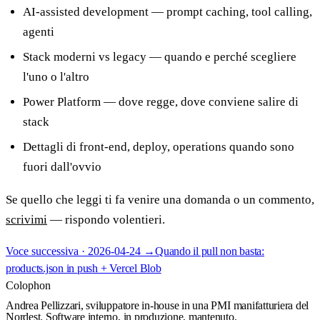
AI-assisted development — prompt caching, tool calling,
agenti
Stack moderni vs legacy — quando e perché scegliere
l'uno o l'altro
Power Platform — dove regge, dove conviene salire di
stack
Dettagli di front-end, deploy, operations quando sono
fuori dall'ovvio
Se quello che leggi ti fa venire una domanda o un commento,
scrivimi
— rispondo volentieri.
Voce successiva ·
2026-04-24
→
Quando il pull non basta:
products.json in push + Vercel Blob
Colophon
Andrea Pellizzari, sviluppatore in-house in una PMI manifatturiera del
Nordest. Software interno, in produzione, mantenuto.