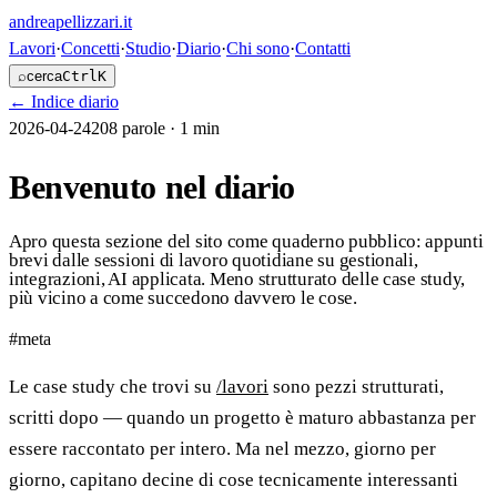
andreapellizzari
.it
Lavori
·
Concetti
·
Studio
·
Diario
·
Chi sono
·
Contatti
⌕
cerca
Ctrl
K
←
Indice diario
2026-04-24
208
parole ·
1 min
Benvenuto nel diario
Apro questa sezione del sito come quaderno pubblico: appunti
brevi dalle sessioni di lavoro quotidiane su gestionali,
integrazioni, AI applicata. Meno strutturato delle case study,
più vicino a come succedono davvero le cose.
#
meta
Le case study che trovi su
/lavori
sono pezzi strutturati,
scritti dopo — quando un progetto è maturo abbastanza per
essere raccontato per intero. Ma nel mezzo, giorno per
giorno, capitano decine di cose tecnicamente interessanti