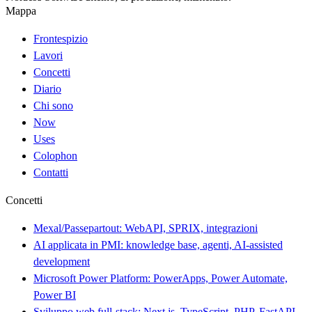
Mappa
Frontespizio
Lavori
Concetti
Diario
Chi sono
Now
Uses
Colophon
Contatti
Concetti
Mexal/Passepartout: WebAPI, SPRIX, integrazioni
AI applicata in PMI: knowledge base, agenti, AI-assisted
development
Microsoft Power Platform: PowerApps, Power Automate,
Power BI
Sviluppo web full-stack: Next.js, TypeScript, PHP, FastAPI