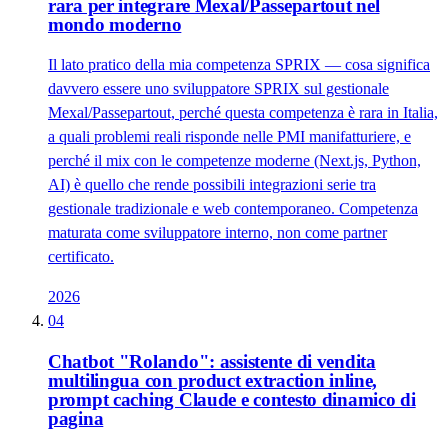
rara per integrare Mexal/Passepartout nel
mondo moderno
Il lato pratico della mia competenza SPRIX — cosa significa
davvero essere uno sviluppatore SPRIX sul gestionale
Mexal/Passepartout, perché questa competenza è rara in Italia,
a quali problemi reali risponde nelle PMI manifatturiere, e
perché il mix con le competenze moderne (Next.js, Python,
AI) è quello che rende possibili integrazioni serie tra
gestionale tradizionale e web contemporaneo. Competenza
maturata come sviluppatore interno, non come partner
certificato.
2026
04
Chatbot "Rolando": assistente di vendita
multilingua con product extraction inline,
prompt caching Claude e contesto dinamico di
pagina