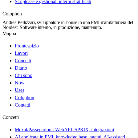
Scriptcase e gestionali interni stratificati
Colophon
Andrea Pellizzari, sviluppatore in-house in una PMI manifatturiera del
Nordest. Software interno, in produzione, mantenuto.
Mappa
Frontespizio
Lavori
Concetti
Diario
Chi sono
Now
Uses
Colophon
Contatti
Concetti
Mexal/Passepartout: WebAPI, SPRIX, integrazioni
AI applicata in PMI: knowledge base, agenti, AI-assisted