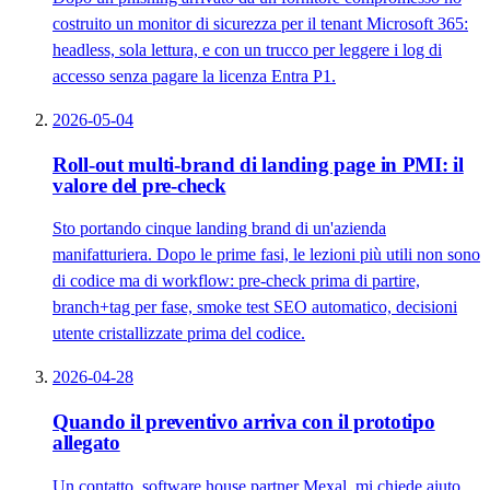
costruito un monitor di sicurezza per il tenant Microsoft 365:
headless, sola lettura, e con un trucco per leggere i log di
accesso senza pagare la licenza Entra P1.
2026-05-04
Roll-out multi-brand di landing page in PMI: il
valore del pre-check
Sto portando cinque landing brand di un'azienda
manifatturiera. Dopo le prime fasi, le lezioni più utili non sono
di codice ma di workflow: pre-check prima di partire,
branch+tag per fase, smoke test SEO automatico, decisioni
utente cristallizzate prima del codice.
2026-04-28
Quando il preventivo arriva con il prototipo
allegato
Un contatto, software house partner Mexal, mi chiede aiuto