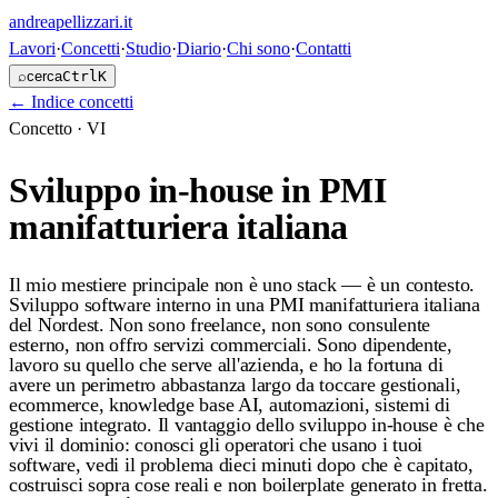
andreapellizzari
.it
Lavori
·
Concetti
·
Studio
·
Diario
·
Chi sono
·
Contatti
⌕
cerca
Ctrl
K
←
Indice concetti
Concetto ·
VI
Sviluppo in-house in PMI
manifatturiera italiana
Il mio mestiere principale non è uno stack — è un contesto.
Sviluppo software interno in una PMI manifatturiera italiana
del Nordest. Non sono freelance, non sono consulente
esterno, non offro servizi commerciali. Sono dipendente,
lavoro su quello che serve all'azienda, e ho la fortuna di
avere un perimetro abbastanza largo da toccare gestionali,
ecommerce, knowledge base AI, automazioni, sistemi di
gestione integrato. Il vantaggio dello sviluppo in-house è che
vivi il dominio: conosci gli operatori che usano i tuoi
software, vedi il problema dieci minuti dopo che è capitato,
costruisci sopra cose reali e non boilerplate generato in fretta.