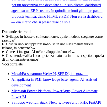
per un preventivo che deve fare a un suo cliente: dashboard
agenti su un ERP custom. In quindici minuti gli ho preparato
proposta tecnica, demo HTML e PDF. Non era la dashboard
— era il fatto che si presentasse da sola.
Domande ricorrenti
Sviluppo in-house o software house: quale modello scegliere come
azienda?
→
Cosa fa uno sviluppatore in-house in una PMI manifatturiera
italiana, in concreto?
→
Come si integra l'AI nello sviluppo in-house?
→
Cosa rende valida la competenza maturata in-house rispetto a quella
di un consulente esterno?
→
Voci correlate
Mexal/Passepartout: WebAPI, SPRIX, integrazioni
AI applicata in PMI: knowledge base, agenti, AI-assisted
development
Microsoft Power Platform: PowerApps, Power Automate,
Power BI
Sviluppo web full-stack: Next.js, TypeScript, PHP, FastAPI