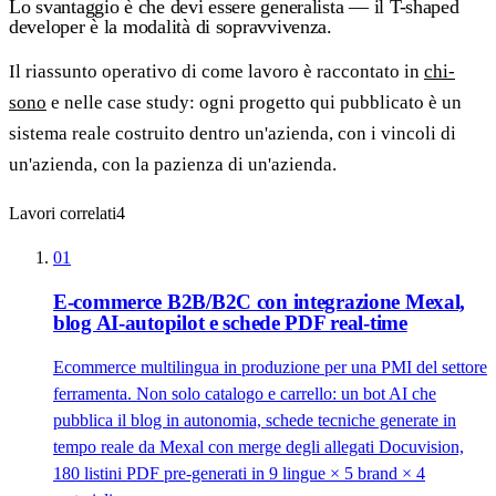
Lo svantaggio è che devi essere generalista — il T-shaped
developer è la modalità di sopravvivenza.
Il riassunto operativo di come lavoro è raccontato in
chi-
sono
e nelle case study: ogni progetto qui pubblicato è un
sistema reale costruito dentro un'azienda, con i vincoli di
un'azienda, con la pazienza di un'azienda.
Lavori correlati
4
01
E-commerce B2B/B2C con integrazione Mexal,
blog AI-autopilot e schede PDF real-time
Ecommerce multilingua in produzione per una PMI del settore
ferramenta. Non solo catalogo e carrello: un bot AI che
pubblica il blog in autonomia, schede tecniche generate in
tempo reale da Mexal con merge degli allegati Docuvision,
180 listini PDF pre-generati in 9 lingue × 5 brand × 4