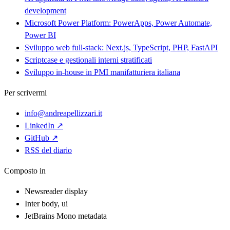
development
Microsoft Power Platform: PowerApps, Power Automate,
Power BI
Sviluppo web full-stack: Next.js, TypeScript, PHP, FastAPI
Scriptcase e gestionali interni stratificati
Sviluppo in-house in PMI manifatturiera italiana
Per scrivermi
info@andreapellizzari.it
LinkedIn ↗
GitHub ↗
RSS del diario
Composto in
Newsreader
display
Inter
body, ui
JetBrains Mono
metadata