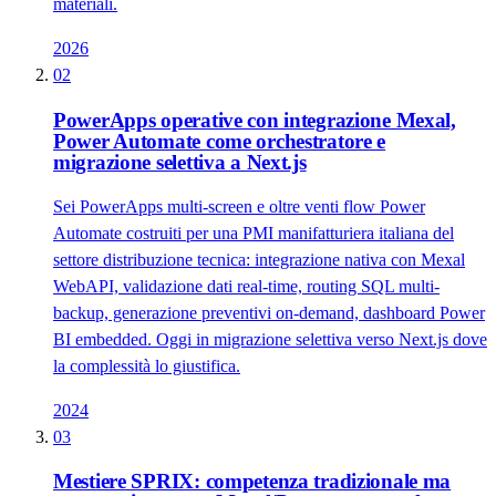
materiali.
2026
02
PowerApps operative con integrazione Mexal,
Power Automate come orchestratore e
migrazione selettiva a Next.js
Sei PowerApps multi-screen e oltre venti flow Power
Automate costruiti per una PMI manifatturiera italiana del
settore distribuzione tecnica: integrazione nativa con Mexal
WebAPI, validazione dati real-time, routing SQL multi-
backup, generazione preventivi on-demand, dashboard Power
BI embedded. Oggi in migrazione selettiva verso Next.js dove
la complessità lo giustifica.
2024
03
Mestiere SPRIX: competenza tradizionale ma