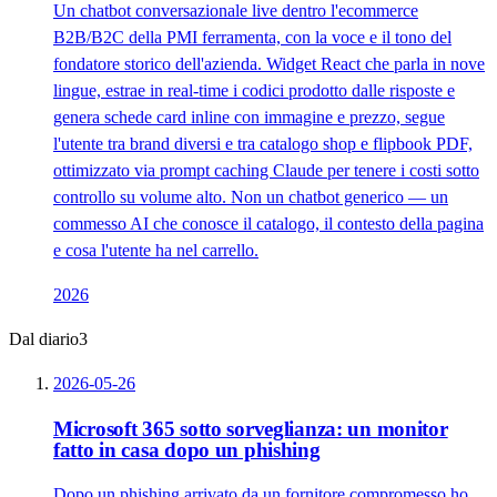
Un chatbot conversazionale live dentro l'ecommerce
B2B/B2C della PMI ferramenta, con la voce e il tono del
fondatore storico dell'azienda. Widget React che parla in nove
lingue, estrae in real-time i codici prodotto dalle risposte e
genera schede card inline con immagine e prezzo, segue
l'utente tra brand diversi e tra catalogo shop e flipbook PDF,
ottimizzato via prompt caching Claude per tenere i costi sotto
controllo su volume alto. Non un chatbot generico — un
commesso AI che conosce il catalogo, il contesto della pagina
e cosa l'utente ha nel carrello.
2026
Dal diario
3
2026-05-26
Microsoft 365 sotto sorveglianza: un monitor
fatto in casa dopo un phishing
Dopo un phishing arrivato da un fornitore compromesso ho