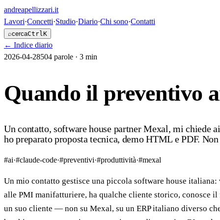
andreapellizzari
.it
Lavori
·
Concetti
·
Studio
·
Diario
·
Chi sono
·
Contatti
⌕
cerca
Ctrl
K
←
Indice diario
2026-04-28
504
parole ·
3 min
Quando il preventivo ar
Un contatto, software house partner Mexal, mi chiede ai
ho preparato proposta tecnica, demo HTML e PDF. Non er
#
ai
·
#
claude-code
·
#
preventivi
·
#
produttività
·
#
mexal
Un mio contatto gestisce una piccola software house italiana
alle PMI manifatturiere, ha qualche cliente storico, conosce il 
un suo cliente — non su Mexal, su un ERP italiano diverso c