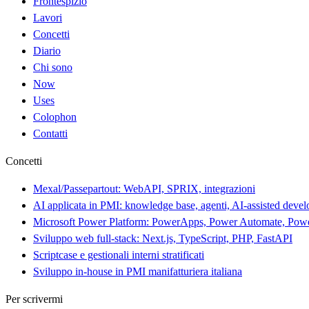
Frontespizio
Lavori
Concetti
Diario
Chi sono
Now
Uses
Colophon
Contatti
Concetti
Mexal/Passepartout: WebAPI, SPRIX, integrazioni
AI applicata in PMI: knowledge base, agenti, AI-assisted deve
Microsoft Power Platform: PowerApps, Power Automate, Pow
Sviluppo web full-stack: Next.js, TypeScript, PHP, FastAPI
Scriptcase e gestionali interni stratificati
Sviluppo in-house in PMI manifatturiera italiana
Per scrivermi