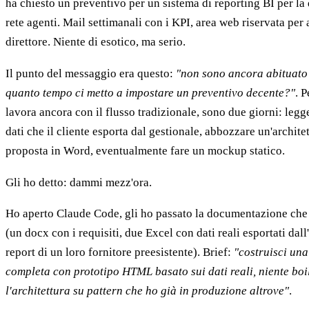
ha chiesto un preventivo per un sistema di reporting BI per la 
rete agenti. Mail settimanali con i KPI, area web riservata per 
direttore. Niente di esotico, ma serio.
Il punto del messaggio era questo:
"non sono ancora abituato
quanto tempo ci metto a impostare un preventivo decente?"
. 
lavora ancora con il flusso tradizionale, sono due giorni: legger
dati che il cliente esporta dal gestionale, abbozzare un'architet
proposta in Word, eventualmente fare un mockup statico.
Gli ho detto: dammi mezz'ora.
Ho aperto Claude Code, gli ho passato la documentazione che i
(un docx con i requisiti, due Excel con dati reali esportati dal
report di un loro fornitore preesistente). Brief:
"costruisci una
completa con prototipo HTML basato sui dati reali, niente boi
l'architettura su pattern che ho già in produzione altrove"
.