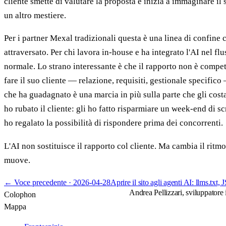
cliente smette di valutare la proposta e inizia a immaginare il
un altro mestiere.
Per i partner Mexal tradizionali questa è una linea di confine
attraversato. Per chi lavora in-house e ha integrato l'AI nel fl
normale. Lo strano interessante è che il rapporto non è competi
fare il suo cliente — relazione, requisiti, gestionale specific
che ha guadagnato è una marcia in più sulla parte che gli costa
ho rubato il cliente: gli ho fatto risparmiare un week-end di scr
ho regalato la possibilità di rispondere prima dei concorrenti.
L'AI non sostituisce il rapporto col cliente. Ma cambia il ritmo
muove.
←
Voce precedente ·
2026-04-28
Aprire il sito agli agenti AI: llms.tx
Andrea Pellizzari, sviluppatore
Colophon
Mappa