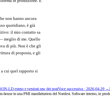
 sistema in produzione. È
 che non hanno ancora
usso quotidiano, è già
tivo: il mio contatto sa
o — meglio di me. Quello
va di più. Non è che gli
ittura di proposta, e gli
 a cui quel rapporto si
t, JSON-LD esteso e versioni raw dei post
Voce successiva ·
2026-04-29
→
 in-house in una PMI manifatturiera del Nordest. Software interno, in pro