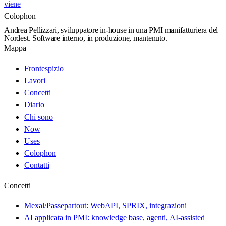
viene
Colophon
Andrea Pellizzari, sviluppatore in-house in una PMI manifatturiera del
Nordest. Software interno, in produzione, mantenuto.
Mappa
Frontespizio
Lavori
Concetti
Diario
Chi sono
Now
Uses
Colophon
Contatti
Concetti
Mexal/Passepartout: WebAPI, SPRIX, integrazioni
AI applicata in PMI: knowledge base, agenti, AI-assisted