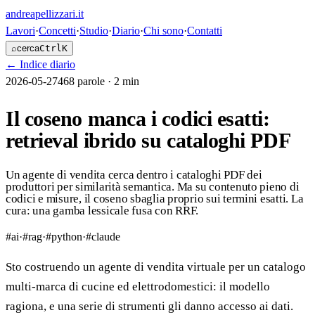
andreapellizzari
.it
Lavori
·
Concetti
·
Studio
·
Diario
·
Chi sono
·
Contatti
⌕
cerca
Ctrl
K
←
Indice diario
2026-05-27
468
parole ·
2 min
Il coseno manca i codici esatti:
retrieval ibrido su cataloghi PDF
Un agente di vendita cerca dentro i cataloghi PDF dei
produttori per similarità semantica. Ma su contenuto pieno di
codici e misure, il coseno sbaglia proprio sui termini esatti. La
cura: una gamba lessicale fusa con RRF.
#
ai
·
#
rag
·
#
python
·
#
claude
Sto costruendo un agente di vendita virtuale per un catalogo
multi-marca di cucine ed elettrodomestici: il modello
ragiona, e una serie di strumenti gli danno accesso ai dati.