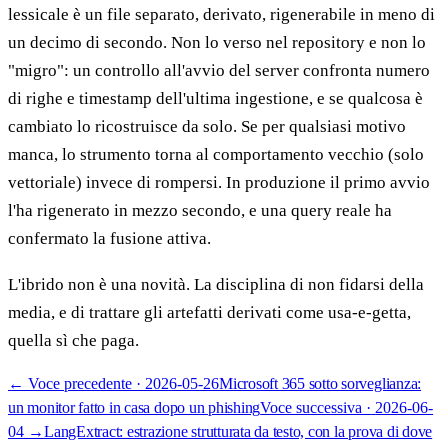
lessicale è un file separato, derivato, rigenerabile in meno di
un decimo di secondo. Non lo verso nel repository e non lo
"migro": un controllo all'avvio del server confronta numero
di righe e timestamp dell'ultima ingestione, e se qualcosa è
cambiato lo ricostruisce da solo. Se per qualsiasi motivo
manca, lo strumento torna al comportamento vecchio (solo
vettoriale) invece di rompersi. In produzione il primo avvio
l'ha rigenerato in mezzo secondo, e una query reale ha
confermato la fusione attiva.
L'ibrido non è una novità. La disciplina di non fidarsi della
media, e di trattare gli artefatti derivati come usa-e-getta,
quella sì che paga.
←
Voce precedente ·
2026-05-26
Microsoft 365 sotto sorveglianza:
un monitor fatto in casa dopo un phishing
Voce successiva ·
2026-06-
04
→
LangExtract: estrazione strutturata da testo, con la prova di dove